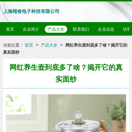
上海楷叁电子科技有限公司
首页
企业简介
产品大全
联系我们
企业信息
访客
>
>
当前位置：
首页
产品大全
网红养生壶到底多了啥？揭开它的
真实面纱
网红养生壶到底多了啥？揭开它的真
实面纱