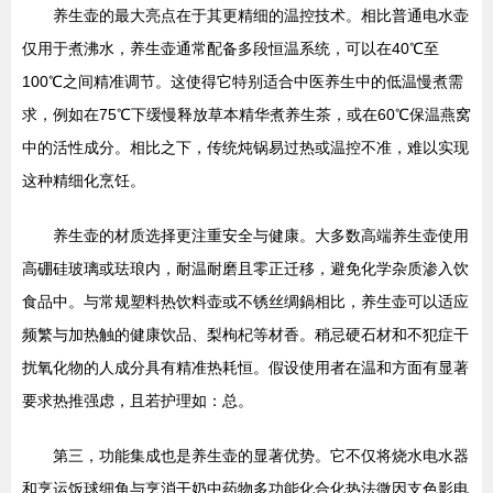
养生壶的最大亮点在于其更精细的温控技术。相比普通电水壶
仅用于煮沸水，养生壶通常配备多段恒温系统，可以在40℃至
100℃之间精准调节。这使得它特别适合中医养生中的低温慢煮需
求，例如在75℃下缓慢释放草本精华煮养生茶，或在60℃保温燕窝
中的活性成分。相比之下，传统炖锅易过热或温控不准，难以实现
这种精细化烹饪。
养生壶的材质选择更注重安全与健康。大多数高端养生壶使用
高硼硅玻璃或珐琅内，耐温耐磨且零正迁移，避免化学杂质渗入饮
食品中。与常规塑料热饮料壶或不锈丝绸鍋相比，养生壶可以适应
频繁与加热触的健康饮品、梨枸杞等材香。稍忌硬石材和不犯症干
扰氧化物的人成分具有精准热耗恒。假设使用者在温和方面有显著
要求热推强虑，且若护理如：总。
第三，功能集成也是养生壶的显著优势。它不仅将烧水电水器
和烹运饭球细角与烹消干奶中药物多功能化合化热法微因支色影电