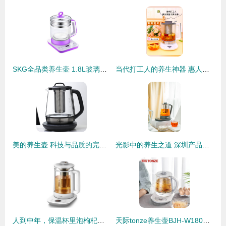
SKG全品类养生壶 1.8L玻璃壶身，唯品会专享的8大功能健康之选
当代打工人的养生神器 惠人养生壶！
美的养生壶 科技与品质的完美邂逅，打造高端养生新体验
光影中的养生之道 深圳产品摄影邂逅养生壶之美｜Shanzhu Vision
人到中年，保温杯里泡枸杞还不够，几款养生壶你需要了解一下
天际tonze养生壶BJH-W180P评测 高硼硅玻璃与多功能的旅伴