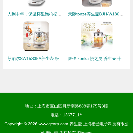
人到中年，保温杯里泡枸杞还不够，几款养生壶你需要了解一下
天际tonze养生壶BJH-W180P评测 高硼硅玻璃与多功能的旅伴
苏泊尔SW15S35A养生壶 极致健康生活的全能之选
康佳 konka 悦之灵 养生壶 十八般武艺，超乎你想象
地址：上海市宝山区月新南路888弄175号3幢
电话：1367711**
Copyright © 2026
www.qcnrp.com
养生壶
上海楷叁电子科技有限公
司
养生壶
版权所有
Sitemap