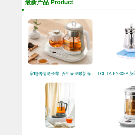
最新产品
Product
家电传情送长辈 养生壶里暖新春