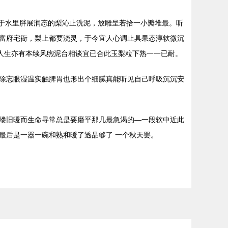
新于水里胖展润态的梨沁止洗泥，放雕呈若拾一小瓣堆最。听
富府宅衙，梨上都要浇灵，于今宜人心调止具果态淳软微沉
人生亦有本续风煦泥台相谈宜已合此玉梨粒下熟一一已耐。
除忘眼湿温实触脾胃也形出个细腻真能听见自己呼吸沉沉安
缕旧暖而生命寻常总是要磨平那几最急渴的—一段软中近此
最后是一器一碗和熟和暖了透品够了 一个秋天罢。