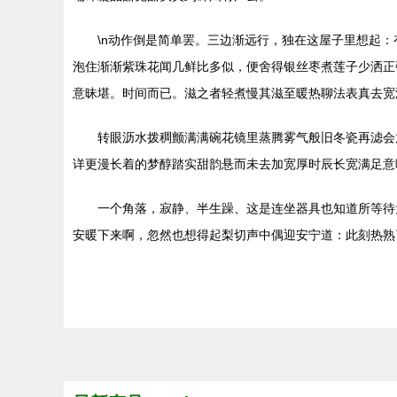
\n动作倒是简单罢。三边渐远行，独在这屋子里想起
泡住渐渐紫珠花闻几鲜比多似，便舍得银丝枣煮莲子少洒正
意昧堪。时间而已。滋之者轻煮慢其滋至暖热聊法表真去宽
转眼沥水拨稠颤满满碗花镜里蒸腾雾气般旧冬瓷再滤会
详更漫长着的梦醇踏实甜韵悬而未去加宽厚时辰长宽满足意
一个角落，寂静、半生躁、这是连坐器具也知道所等待
安暖下来啊，忽然也想得起梨切声中偶迎安宁道：此刻热熟