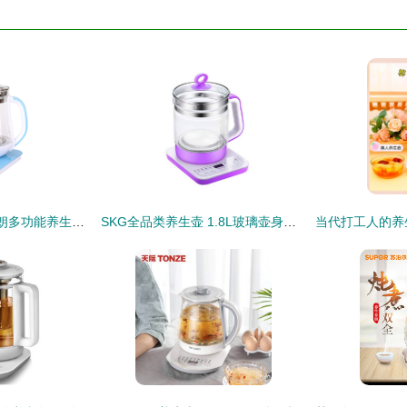
TCL TA-FY805A 英朗多功能养生壶 1.5L的健康守护者
SKG全品类养生壶 1.8L玻璃壶身，唯品会专享的8大功能健康之选