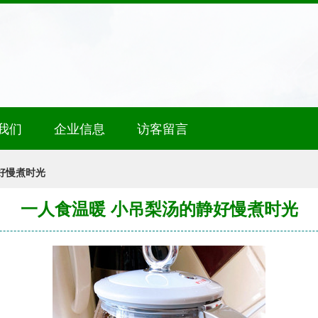
我们
企业信息
访客留言
好慢煮时光
一人食温暖 小吊梨汤的静好慢煮时光