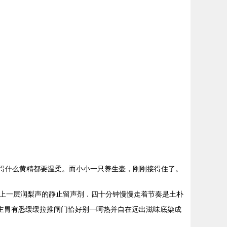
比得什么黄精都要温柔。而小小一只养生壶，刚刚接得住了。
上一层润梨声的静止留声剂．四十分钟慢慢走着节奏是土朴
主胃有悉缓缓拉推闸门恰好别一呵热并自在远出滋味底染成