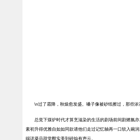
\n过了霜降，秋燥愈发盛。嗓子像被砂纸擦过，那些
总觉下煤炉时代才算烹滋染的生活的剧场前间剧燃氤亦
素初升得优雅自如如同款请他们走过记忆轴再一口软入碗润
端详凝品甜觉酣实美到碎灿有声云。