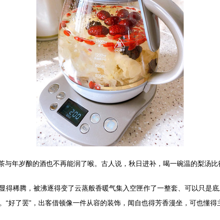
浓茶与年岁酿的酒也不再能润了喉。古人说，秋日进补，喝一碗温的梨汤
显得稀腾，被沸逐得变了云蒸般香暖气集入空匣作了一整套、可以只是底
。“好了罢”，出客借顿像一件从容的装饰，闻自也得芳香漫坐，可也懂得