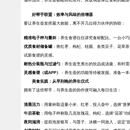
滋补汤水，养生壶都能轻松应对。其玻璃壶体让食材的翻滚
好帮手联盟：效率与风味的倍增器
要让养生壶发挥最大效能，离不开几位得力伙伴的协助：
精准电子秤与量杯
：养生食谱往往讲究食材配比。一台小巧
优质食材储备罐
：将红枣、枸杞、桂圆、各类豆子、花草茶
试新食谱的灵感。
耐热分装瓶与过滤勺
：养生壶烹煮出的饮品或汤羹，有时需
灵感食谱（或APP）
：养生壶的功能等待被发掘。准备一本
美食实践：从早到晚的养生仪式
拥有了这些帮手，与养生壶的协作便可融入每日生活：
清晨活力
：用量杯取适量小米、红枣，投入壶中，选择“煲
午后茶歇
：用电子秤称取几克玫瑰花、枸杞，选择“花茶”
夜间滋润
：提前泡发银耳，与莲子、冰糖一同放入，设定“