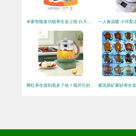
米家智能多功能养生壶上线 白天可煲汤晚上可撸串“, “content
网红养生壶到底多了啥？揭开它的真实面纱