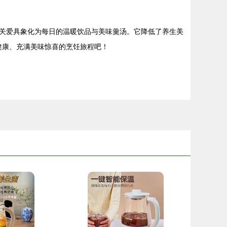
关爱具象化为每日的温暖饮品与美味羹汤。它降低了养生美
健康、充满美味惊喜的烹饪旅程吧！