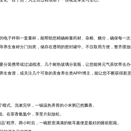
变化一目了然，为烹饪过程增添了一份视觉享受与安心。
的电子秤和一套量杯，能帮助您精确称量药材、杂粮、糖分，确保每一次
等养生食材分门别类，储存在透明的密封罐中。不仅取用方便，整齐摆放
要分装携带或过滤残渣。几个耐热玻璃分装瓶，让您能将元气茶饮带去办
养生食谱，或关注几个可靠的美食养生类APP/博主，能让您不断获得新
粥”模式。洗漱完毕，一锅温热养胃的小米粥已然飘香。
功能。在茶香氤氲中，享受片刻放松。
甜品”程序。两小时后，一碗胶质满满的银耳羹便是最好的睡前慰藉。