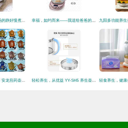
一人食温暖 小吊梨汤的静好慢煮时光
幸福，如约而来——我送给爸爸的智慧选择“小熊”YSHC18B1养生壶评测体验
紫泥原矿紫砂养生壶 安龙煎药壶的匠心选择与健康之道
轻松养生，从优益 YY-SH5 养生壶开始——评测与使用体验分享